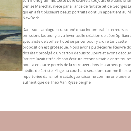
son monogramme. Cette belle œuvre a toujours été dans la fam
Denise Maréchal, nièce par alliance de l’artiste (et de Georges
qui en a fait plusieurs beaux portraits dont un appartient au M
New York.
Dans son catalogue « raisonné » aux innombrables erreurs et
omissions l’auteur y a vu l’éventuelle création de Léon Spilliaert
spécialiste de Spilliaert doit se pincer pour y croire tant cette
proposition est grotesque. Nous avons pu décadrer l’œuvre do
dos était protégé d’un carton depuis toujours et avons découv
l’artiste l’avait titrée de son écriture reconnaissable entre toutes
nous a en outre permis de la retrouver dans les carnets person
inédits de l’artiste. Plage au couchant sera donc comme il se do
répertoriée dans notre catalogue raisonné comme une œuvre
authentique de Théo Van Rysselberghe