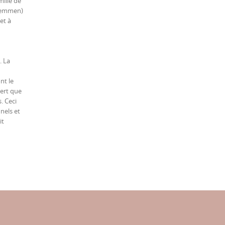
ille de
 Lemmen)
et à
. La
nt le
ert que
. Ceci
nels et
it